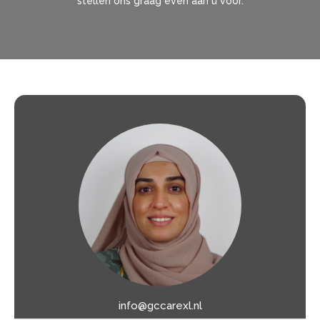
stellen ons graag even aan u voor.
info@gccarexl.nl