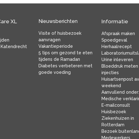
Care XL
Nieuwsberichten
Informatie
Visite of huisbezoek
Afspraak maken
aanvragen
ijden
Spoedgeval
Vakantieperiode
n Katendrecht
Herhaalrecept
5 tips om gezond te eten
Laboratoriumuits
tijdens de Ramadan
Urine inleveren
Diabetes verbeteren met
Bloeddruk meten
goede voeding
injecties
Huisartsenpost a
weekend
Aanvullend onde
Medische verklar
E-mailconsult
Huisbezoek
Ziekenhuizen in
Rotterdam
Bezoek buitenlan
Medewerkers