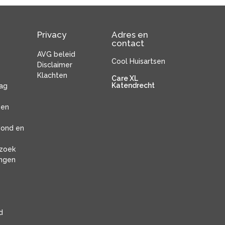
Privacy
Adres en
contact
AVG beleid
Cool Huisartsen
Disclaimer
Klachten
Care XL
Katendrecht
lag
 en
vond en
rzoek
ingen
d